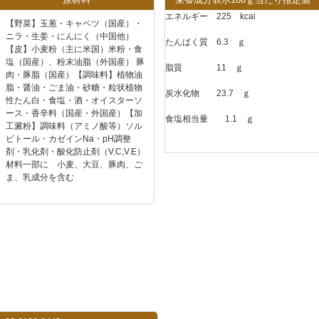
エネルギー 225 kcai
【野菜】玉葱・キャベツ（国産）・
ニラ・生姜・にんにく（中国他）
たんぱく質 6.3 ｇ
【皮】小麦粉（主に米国）米粉・食
塩（国産）、粉末油脂（外国産） 豚
脂質 11 ｇ
肉・豚脂（国産）【調味料】植物油
脂・醤油・ごま油・砂糖・粒状植物
炭水化物 23.7 ｇ
性たん白・食塩・酒・オイスターソ
ース・香辛料（国産・外国産）【加
食塩相当量 1.1 ｇ
工澱粉】調味料（アミノ酸等）ソル
ビトール・カゼインNa・pH調整
剤・乳化剤・酸化防止剤（V.C,V.E）
材料一部に 小麦、大豆、豚肉、ご
ま、乳成分を含む