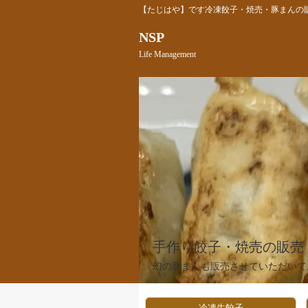
【たじはや】です冷凍餃子・焼売・豚まんの
NSP
Life Management
手作り餃子・焼売の販売
幻の豚まんも販売させていただいて
冷凍生餃子