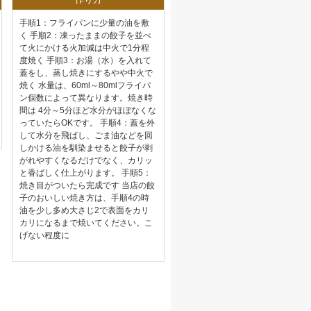
手順1：フライパンに少量の油を敷
く 手順2：凍ったままの餃子を並べ
て火にかける火加減は中火で1分程
度焼く 手順3：お湯（水）を入れて
蓋をし、蒸し焼きにするやや中火で
焼く 水量は、60ml～80mlフライパ
ン個数によって異なります。焼き時
間は 4分～5分ほど水分がほぼなくな
っていたらOKです。 手順4：蓋を外
して水分を飛ばし、ごま油などを回
しかける油を馴染ませると餃子が剥
がれやすくなるだけでなく、カリッ
と香ばしく仕上がります。 手順5：
焼き目がついたら完成です 当店の餃
子のおいしい焼き方は、手順4の時
油を少し多め大さじ2で表面をカリ
カリになるまで焼いてください。こ
げない程度に